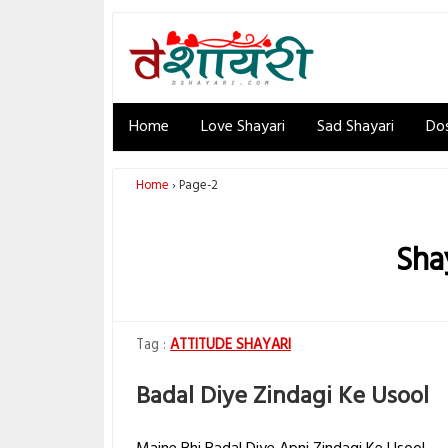
Home
Love Shayari
Sad Shayari
Dos
Home
Page-2
Shay
ATTITUDE SHAYARI
Badal Diye Zindagi Ke Usool