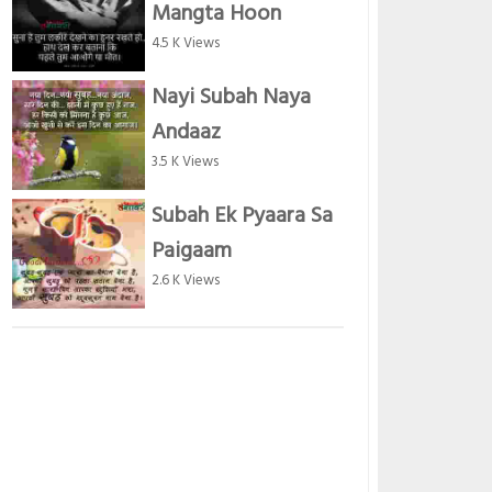
Mangta Hoon
4.5 K Views
Nayi Subah Naya
Andaaz
3.5 K Views
Subah Ek Pyaara Sa
Paigaam
2.6 K Views