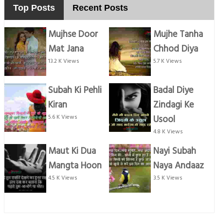
Top Posts
Recent Posts
Mujhse Door
Mujhe Tanha
Mat Jana
Chhod Diya
13.2 K Views
5.7 K Views
Subah Ki Pehli
Badal Diye
Kiran
Zindagi Ke
5.6 K Views
Usool
4.8 K Views
Maut Ki Dua
Nayi Subah
Mangta Hoon
Naya Andaaz
4.5 K Views
3.5 K Views