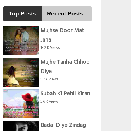
Top Posts
Recent Posts
Mujhse Door Mat
Jana
13.2 K Views
Mujhe Tanha Chhod
Diya
5.7 K Views
Subah Ki Pehli Kiran
5.6 K Views
Badal Diye Zindagi