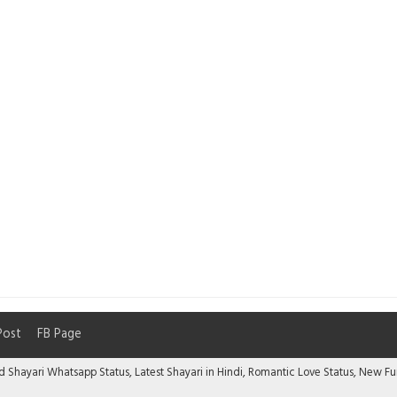
Post
FB Page
ad Shayari Whatsapp Status, Latest Shayari in Hindi, Romantic Love Status, New 