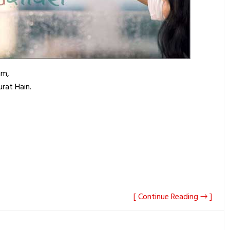
am,
urat Hain.
[ Continue Reading → ]