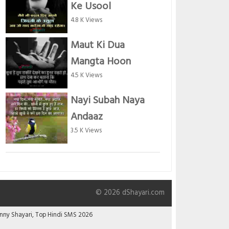
Ke Usool
4.8 K Views
Maut Ki Dua
Mangta Hoon
4.5 K Views
Nayi Subah Naya
Andaaz
3.5 K Views
© 2026 dShayari.com
Funny Shayari, Top Hindi SMS 2026