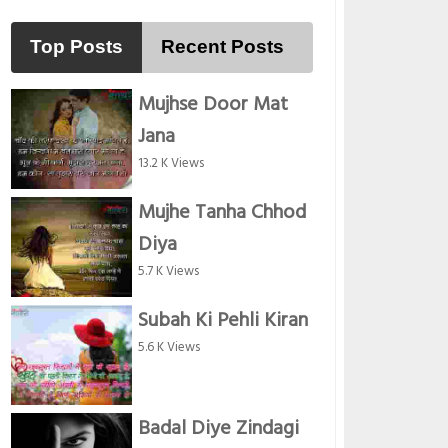
Top Posts
Recent Posts
Mujhse Door Mat
Jana
13.2 K Views
Mujhe Tanha Chhod
Diya
5.7 K Views
Subah Ki Pehli Kiran
5.6 K Views
Badal Diye Zindagi