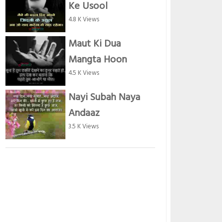
Ke Usool
4.8 K Views
Maut Ki Dua
Mangta Hoon
4.5 K Views
Nayi Subah Naya
Andaaz
3.5 K Views