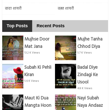
वादा शायरी
वक़्त शायरी
Top Posts
Recent Posts
Mujhse Door
Mujhe Tanha
Mat Jana
Chhod Diya
13.2 K Views
5.7 K Views
Subah Ki Pehli
Badal Diye
Kiran
Zindagi Ke
5.6 K Views
Usool
4.8 K Views
Maut Ki Dua
Nayi Subah
Mangta Hoon
Naya Andaaz