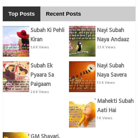
Top Posts
Recent Posts
Subah Ki Pehli
Nayi Subah
Kiran
Naya Andaaz
5.6 K Views
3.5 K Views
Subah Ek
Nayi Subah
Pyaara Sa
Naya Savera
Paigaam
1.3 K Views
2.6 K Views
Mahekti Subah
Aati Hai
1 K Views
GM Shayari,