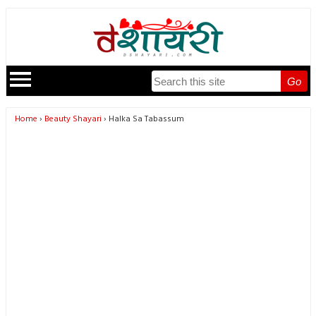
Go
Home
Beauty Shayari
Halka Sa Tabassum