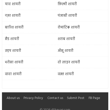
याद शायरी
फ़िल्मी शायरी
नज़र शायरी
पंजाबी शायरी
बारिश शायरी
रोमांटिक शायरी
सैड शायरी
शराब शायरी
तड़प शायरी
आँसू शायरी
भरोसा शायरी
दो लाइन शायरी
वादा शायरी
वक़्त शायरी
About us
Privacy Policy
Contact us
Submit Post
FB Page
© 2026 dShayari.com